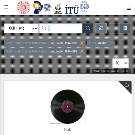
Solist ismi (Otorite listesinden):
Tuna, Sevim, 1934-1999
Birim:
Plaklar
Solist ismi (Otorite listesinden):
Tuna, Sevim, 1934-1999
Bulunan: 6 Süre: 0.056 sn
Plak