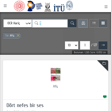
Tür:
Afiş
/ 127
Bulunan: 1.265 Süre: 0.053 sn
Afiş
Dört nefes bir ses