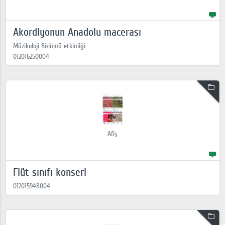
Akordiyonun Anadolu macerası
Müzikoloji Bölümü etkinliği
012016250004
Afiş
Flüt sınıfı konseri
012015948004