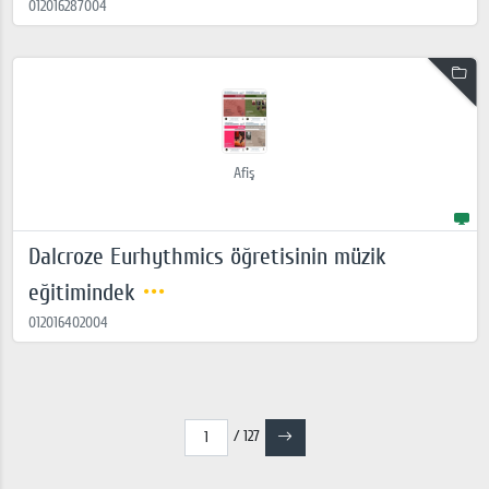
012016287004
Afiş
Dalcroze Eurhythmics öğretisinin müzik
eğitimindek
012016402004
/ 127