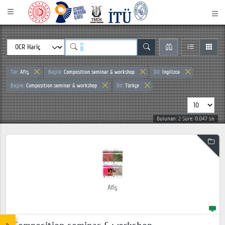
Tür:
Afiş
Başlık:
Composition seminar & workshop
Dil:
İngilizce
Başlık:
Composition seminar & workshop
Dil:
Türkçe
Bulunan: 2 Süre: 0.047 sn
Afiş