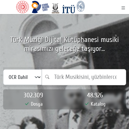
Türk Müziği Dijital Kütüphanesi musiki
mirasımızı geleceğe taşıyor...
302.309
48.926
Dosya
Katalog