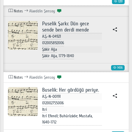
1281
Notes
Alaeddin Şensoy
Puselik Şarkı: Dün gece
sende ben derdi mende
A.Ş.-N-04921
012005892006
Şâkir Ağa
Şâkir Ağa, 1779-1840
1436
Notes
Alaeddin Şensoy
Buselik: Her gördüğü periye.
A.Ş.-N-00191
012002755006
Itri
Itrî Efendi; Buhûrîzâde; Mustafa,
1640-1712