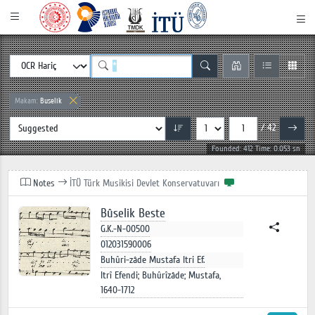
Makam:
Buselik
/ 42
Founded: 412 Time: 0.053 sn
Notes
İTÜ Türk Musikisi Devlet Konservatuvarı
Bûselik Beste
G.K.-N-00500
012031590006
Buhûri-zâde Mustafa Itri Ef.
Itrî Efendi; Buhûrîzâde; Mustafa,
1640-1712