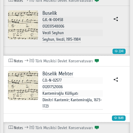
Notes
İTÜ Türk Musikisi Devlet Konservatuvarı
Buselik
G.K.-N-00458
012031548006
Vecdi Seyhun
Seyhun, Vecdi, 1915-1984
2241
Notes
İTÜ Türk Musikisi Devlet Konservatuvarı
Bûselik Mehter
C.O.-N-02577
012017521006
Kantemiroğlu Külliyatı
Dimitri Kantemir; Kantemiroğlu, 1673-
1723
1649
Notes
İTÜ Türk Musikisi Devlet Konservatuvarı