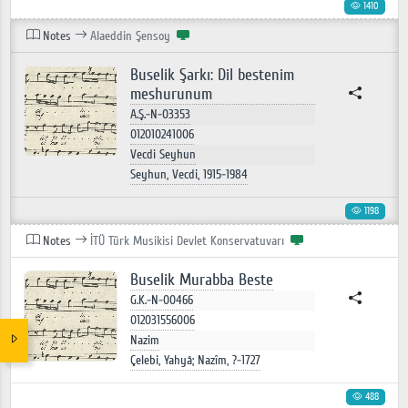
1410
Notes
Alaeddin Şensoy
Buselik Şarkı: Dil bestenim
meshurunum
A.Ş.-N-03353
012010241006
Vecdi Seyhun
Seyhun, Vecdi, 1915-1984
1198
Notes
İTÜ Türk Musikisi Devlet Konservatuvarı
Buselik Murabba Beste
G.K.-N-00466
012031556006
Nazim
Çelebi, Yahyâ; Nazîm, ?-1727
488