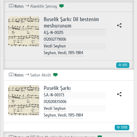
Notes
Alaeddin Şensoy
Buselik Şarkı: Dil bestenim
meshurunum
A.Ş.-N-00215
012002779006
Vecdi Seyhun
Seyhun, Vecdi, 1915-1984
635
Notes
Sadun Aksüt
Puselik Şarkı
S.A.-N-00373
012020835006
Vecdi Seyhun
Seyhun, Vecdi, 1915-1984
3558