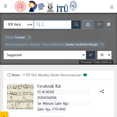
Makam:
Ferahnak
Place of publication - Publisher - Date of publication:
İstanbul, Darülelhan Külliyatı
Founded: 1 Time: 0.048 sn
Notes
İTÜ Türk Musikisi Devlet Konservatuvarı
Ferahnâk Kâr
Y.T.-N-00329
012030362006
Ser Müezzin Şakir Ağa
Şâkir Ağa, 1779-1840