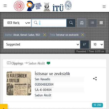
Author:
Aksüt, Kemali Sadun, 1932-
Title:
İstismar ve zevksizlik
Founded: 1 Time: 0.051 sn
Clippings
Sadun Aksüt
İstismar ve zevksizlik
Son Havadis
012004882004
S.A.-K-00404
Sadun Aksüt
2361