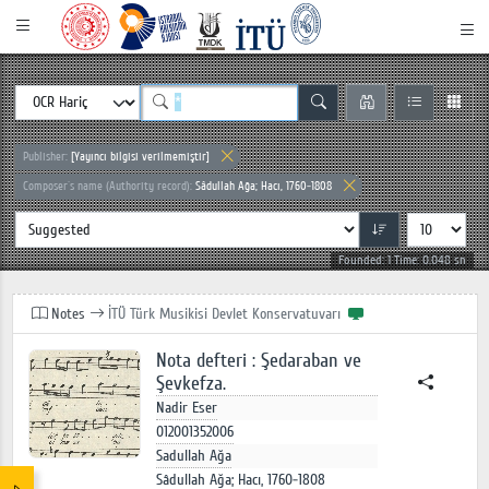
Publisher:
[Yayıncı bilgisi verilmemiştir]
Composer`s name (Authority record):
Sâdullah Ağa; Hacı, 1760-1808
Founded: 1 Time: 0.048 sn
Notes
İTÜ Türk Musikisi Devlet Konservatuvarı
Nota defteri : Şedaraban ve
Şevkefza.
Nadir Eser
012001352006
Sadullah Ağa
Sâdullah Ağa; Hacı, 1760-1808