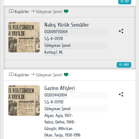
297
Kupürler
Süleyman Şenel
Nakış Yürük Semâiler
012009755004
S.Ş.-K-01591
Süleyman Şenel
Kutlug?, M.
1480
Kupürler
Süleyman Şenel
Gazino Afişleri
012013442004
S.Ş.-K-03192
Süleyman Şenel
Algan, Ayla, 1937-
Yalnız, Defne, 1948-
Güngör, Mihrican
Okan, Tanju, 1938-1996