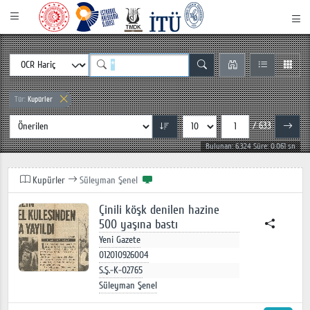
Tür:
Kupürler
/ 633
Bulunan: 6.324 Süre: 0.061 sn
Kupürler
Süleyman Şenel
Çinili köşk denilen hazine
500 yaşına bastı
Yeni Gazete
012010926004
S.Ş.-K-02765
Süleyman Şenel