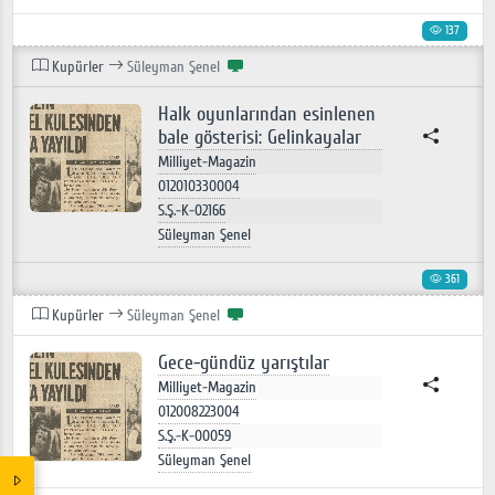
137
Kupürler
Süleyman Şenel
Halk oyunlarından esinlenen
bale gösterisi: Gelinkayalar
Milliyet-Magazin
012010330004
S.Ş.-K-02166
Süleyman Şenel
361
Kupürler
Süleyman Şenel
Gece-gündüz yarıştılar
Milliyet-Magazin
012008223004
S.Ş.-K-00059
Süleyman Şenel