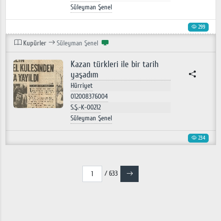
Süleyman Şenel
299
Kupürler
Süleyman Şenel
Kazan türkleri ile bir tarih
yaşadım
Hürriyet
012008376004
S.Ş.-K-00212
Süleyman Şenel
234
/ 633