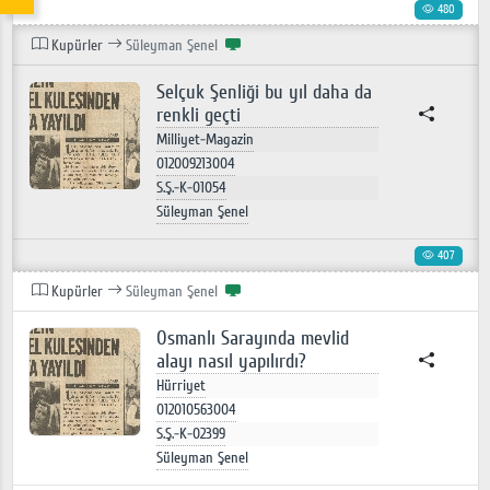
480
Kupürler
Süleyman Şenel
Selçuk Şenliği bu yıl daha da
renkli geçti
Milliyet-Magazin
012009213004
S.Ş.-K-01054
Süleyman Şenel
407
Kupürler
Süleyman Şenel
Osmanlı Sarayında mevlid
alayı nasıl yapılırdı?
Hürriyet
012010563004
S.Ş.-K-02399
Süleyman Şenel