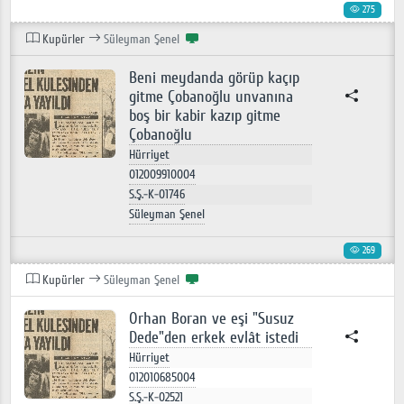
275
Kupürler
Süleyman Şenel
Beni meydanda görüp kaçıp
gitme Çobanoğlu unvanına
boş bir kabir kazıp gitme
Çobanoğlu
Hürriyet
012009910004
S.Ş.-K-01746
Süleyman Şenel
269
Kupürler
Süleyman Şenel
Orhan Boran ve eşi "Susuz
Dede"den erkek evlât istedi
Hürriyet
012010685004
S.Ş.-K-02521