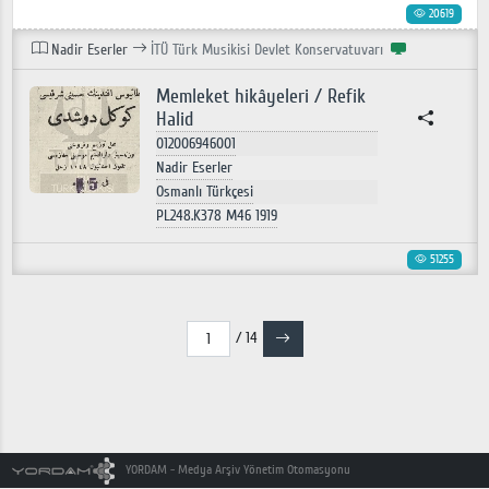
20619
Nadir Eserler
İTÜ Türk Musikisi Devlet Konservatuvarı
Memleket hikâyeleri / Refik
Halid
012006946001
Nadir Eserler
Osmanlı Türkçesi
PL248.K378 M46 1919
51255
/ 14
YORDAM - Medya Arşiv Yönetim Otomasyonu