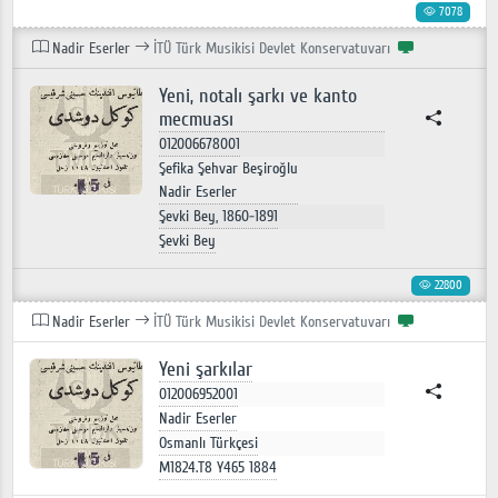
7078
Nadir Eserler
İTÜ Türk Musikisi Devlet Konservatuvarı
Yeni, notalı şarkı ve kanto
mecmuası
012006678001
Şefika Şehvar Beşiroğlu
Nadir Eserler
Şevki Bey, 1860-1891
Şevki Bey
22800
Nadir Eserler
İTÜ Türk Musikisi Devlet Konservatuvarı
Yeni şarkılar
012006952001
Nadir Eserler
Osmanlı Türkçesi
M1824.T8 Y465 1884