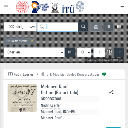
Tür:
Nadir Eserler
/ 14
Bulunan: 134 Süre: 0.060 sn
Nadir Eserler
İTÜ Türk Musikisi Devlet Konservatuvarı
Mehmed Rauf
Define (Birinci tabı)
012006672001
Nadir Eserler
Mehmet Rauf, 1875-1931
Mehmet Rauf