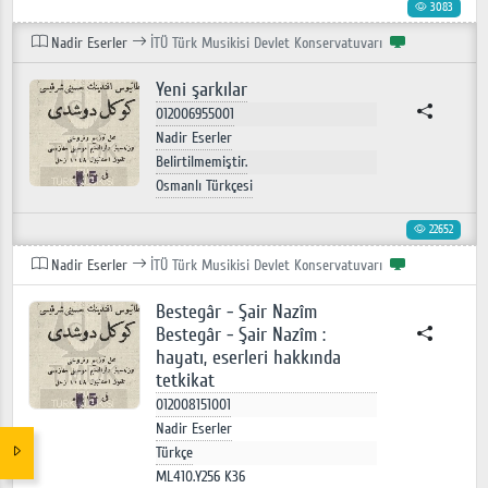
3083
Nadir Eserler
İTÜ Türk Musikisi Devlet Konservatuvarı
Yeni şarkılar
012006955001
Nadir Eserler
Belirtilmemiştir.
Osmanlı Türkçesi
22652
Nadir Eserler
İTÜ Türk Musikisi Devlet Konservatuvarı
Bestegâr - Şair Nazîm
Bestegâr - Şair Nazîm :
hayatı, eserleri hakkında
tetkikat
012008151001
Nadir Eserler
Türkçe
ML410.Y256 K36