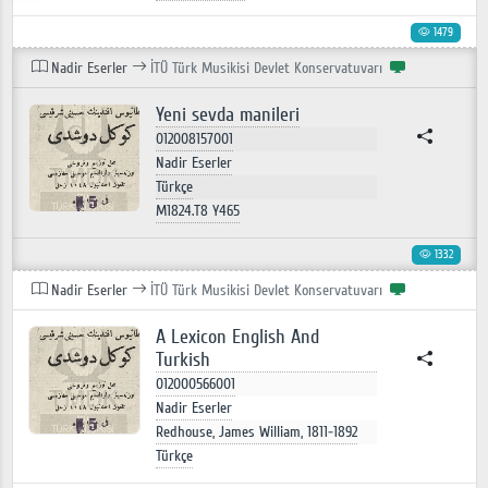
1479
Nadir Eserler
İTÜ Türk Musikisi Devlet Konservatuvarı
Yeni sevda manileri
012008157001
Nadir Eserler
Türkçe
M1824.T8 Y465
1332
Nadir Eserler
İTÜ Türk Musikisi Devlet Konservatuvarı
A Lexicon English And
Turkish
012000566001
Nadir Eserler
Redhouse, James William, 1811-1892
Türkçe