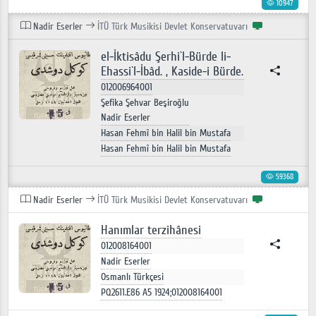
10947
Nadir Eserler
İTÜ Türk Musikisi Devlet Konservatuvarı
el-İktisâdu Şerhi`l-Bürde li-
Ehassi`l-İbâd. , Kaside-i Bürde.
012006964001
Şefika Şehvar Beşiroğlu
Nadir Eserler
Hasan Fehmî bin Halil bin Mustafa
Hasan Fehmî bin Halil bin Mustafa
59368
Nadir Eserler
İTÜ Türk Musikisi Devlet Konservatuvarı
Hanımlar terzihânesi
012008164001
Nadir Eserler
Osmanlı Türkçesi
PQ2611.E86 A5 1924;012008164001